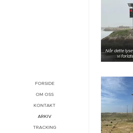
Når dette lyse
vi forla
FORSIDE
OM OSS
KONTAKT
ARKIV
TRACKING