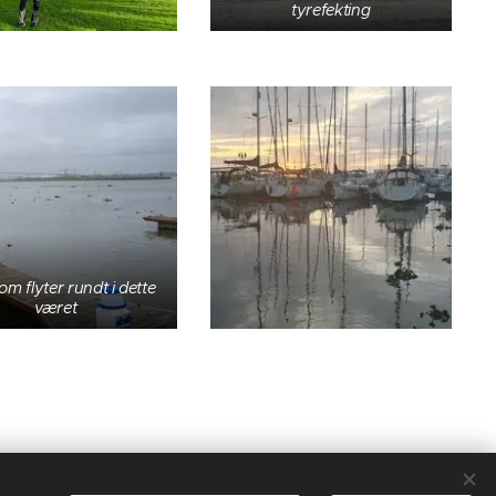
tyrefekting
m flyter rundt i dette
været