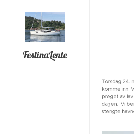
FestinaLente
Torsdag 24. n
komme inn. Vi
preget av lav
dagen. Vi ben
stengte havne