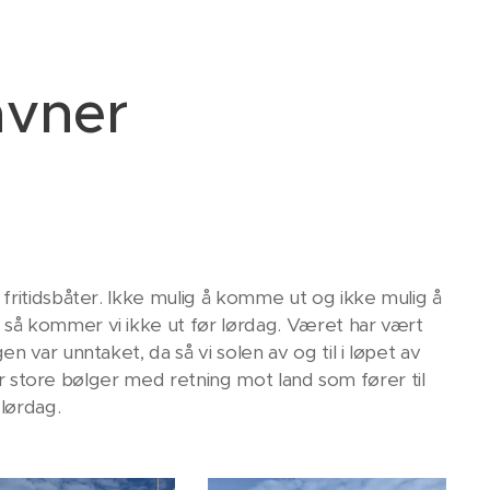
avner
fritidsbåter. Ikke mulig å komme ut og ikke mulig å
så kommer vi ikke ut før lørdag. Været har vært
 var unntaket, da så vi solen av og til i løpet av
 er store bølger med retning mot land som fører til
 lørdag.