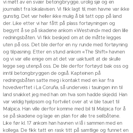
vi møtt av en svær betongbrygge, urolig sjø og en
journalist fra lokalavisen. Vi fikk lagt til, men havne var ikke
gunstig. Det var heller ikke mulig å bli tatt opp på land
der. Like etter vi har fått på plass fortøyningen og
begynt å se på skadene ankom «Westvind» med den lille
redningsbåten. Vi fikk beskjed om at de måtte legges
uten på oss. Det ble derfor en ny runde med fortøyning
og tilpasning. Etter en stund ankom «The Shift» havnen
og vi var elle enige om at det var uaktuelt at de skulle
legge seg utenpå oss. De ble derfor fortøyd bak oss og
inntil betongbryggen de også. Kapteinen på
redningsbåten satte meg i kontakt med en kar fra
hovedverftet i La Coruña, så underveis i tauingen inn til
land snakket jeg med han om hva som hadde skjedd. Han
var veldig hjelpsom og fortvilet over at vi ble tauet til
Malpica. Han ville derfor komme med bil til Malpica for å
se på skadene og lage en plan for alle tre seilbåtene.
Like før kl. 17 ankom han havnen vi lå i sammen med en
kollega. De fikk tatt en rask titt på samtlige og funnet en