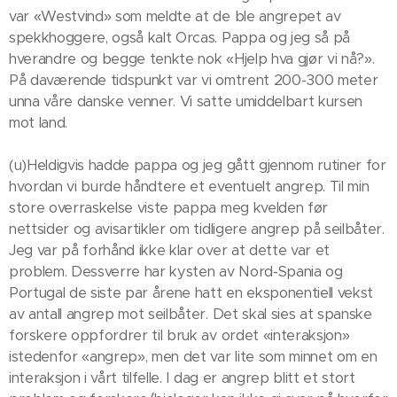
var «Westvind» som meldte at de ble angrepet av
spekkhoggere, også kalt Orcas. Pappa og jeg så på
hverandre og begge tenkte nok «Hjelp hva gjør vi nå?».
På daværende tidspunkt var vi omtrent 200-300 meter
unna våre danske venner. Vi satte umiddelbart kursen
mot land.
(u)Heldigvis hadde pappa og jeg gått gjennom rutiner for
hvordan vi burde håndtere et eventuelt angrep. Til min
store overraskelse viste pappa meg kvelden før
nettsider og avisartikler om tidligere angrep på seilbåter.
Jeg var på forhånd ikke klar over at dette var et
problem. Dessverre har kysten av Nord-Spania og
Portugal de siste par årene hatt en eksponentiell vekst
av antall angrep mot seilbåter. Det skal sies at spanske
forskere oppfordrer til bruk av ordet «interaksjon»
istedenfor «angrep», men det var lite som minnet om en
interaksjon i vårt tilfelle. I dag er angrep blitt et stort