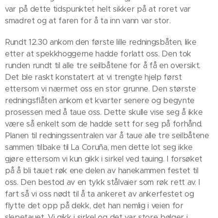
var på dette tidspunktet helt sikker på at roret var
smadret og at faren for å ta inn vann var stor.
Rundt 12.30 ankom den første lille redningsbåten, like
etter at spekkhoggerne hadde forlatt oss. Den tok
runden rundt til alle tre seilbåtene for å få en oversikt.
Det ble raskt konstatert at vi trengte hjelp først
ettersom vi nærmet oss en stor grunne. Den største
redningsflåten ankom et kvarter senere og begynte
prosessen med å taue oss. Dette skulle vise seg å ikke
være så enkelt som de hadde sett for seg på forhånd.
Planen til redningssentralen var å taue alle tre seilbåtene
sammen tilbake til La Coruña, men dette lot seg ikke
gjøre ettersom vi kun gikk i sirkel ved tauing. I forsøket
på å bli tauet røk ene delen av hanekammen festet til
oss. Den bestod av en tykk stålvaier som røk rett av. I
fart så vi oss nødt til å ta ankeret av ankerfestet og
flytte det opp på dekk, det han nemlig i veien for
slepetauet. Vi gikk i sirkel og det var store bølger i