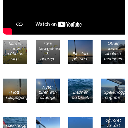
Runding
nr 1 er 1.
angrep,
nr 2
andre og
Så langt
de andre
kom vi
rare
Olliver
før vi
bevegelsene
taues
måtte ha
3.
Fin start
tilbake til
slep
angrep.
på turen
marinaen
Forsøker
Nyter
å slepe
Flott
turen enn
Delfiner
Spekkhogge
oss,
soloppgang
så lenge
på besøk
angriper
mislyktes
da vi ikke
hadde
styring
og roret
spekkhoggerne
var låst