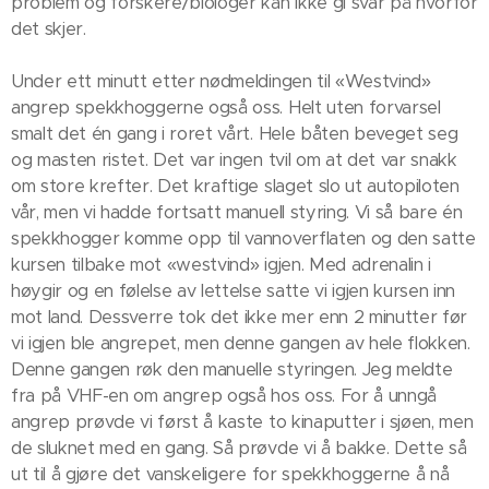
problem og forskere/biologer kan ikke gi svar på hvorfor
det skjer.
Under ett minutt etter nødmeldingen til «Westvind»
angrep spekkhoggerne også oss. Helt uten forvarsel
smalt det én gang i roret vårt. Hele båten beveget seg
og masten ristet. Det var ingen tvil om at det var snakk
om store krefter. Det kraftige slaget slo ut autopiloten
vår, men vi hadde fortsatt manuell styring. Vi så bare én
spekkhogger komme opp til vannoverflaten og den satte
kursen tilbake mot «westvind» igjen. Med adrenalin i
høygir og en følelse av lettelse satte vi igjen kursen inn
mot land. Dessverre tok det ikke mer enn 2 minutter før
vi igjen ble angrepet, men denne gangen av hele flokken.
Denne gangen røk den manuelle styringen. Jeg meldte
fra på VHF-en om angrep også hos oss. For å unngå
angrep prøvde vi først å kaste to kinaputter i sjøen, men
de sluknet med en gang. Så prøvde vi å bakke. Dette så
ut til å gjøre det vanskeligere for spekkhoggerne å nå