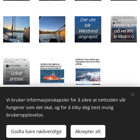
Der ute
blir
FestinaLente
Westvind
på vei inn
angrepet
til Malpica
Lokal
presse
Vi bruker informasjonskapsler for å sikre at nettsiden vår
Share
fungerer som det skal, og for å tilby deg best mulig
brukeropplevelse.
Godta bare nødvendige
Aksepter alt
Informasjonskapsler