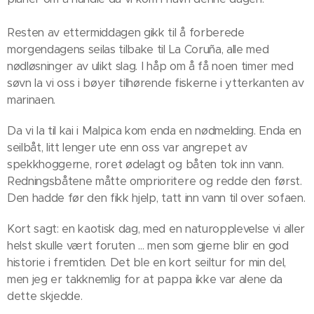
Resten av ettermiddagen gikk til å forberede
morgendagens seilas tilbake til La Coruña, alle med
nødløsninger av ulikt slag. I håp om å få noen timer med
søvn la vi oss i bøyer tilhørende fiskerne i ytterkanten av
marinaen.
Da vi la til kai i Malpica kom enda en nødmelding. Enda en
seilbåt, litt lenger ute enn oss var angrepet av
spekkhoggerne, roret ødelagt og båten tok inn vann.
Redningsbåtene måtte omprioritere og redde den først.
Den hadde før den fikk hjelp, tatt inn vann til over sofaen.
Kort sagt: en kaotisk dag, med en naturopplevelse vi aller
helst skulle vært foruten ... men som gjerne blir en god
historie i fremtiden. Det ble en kort seiltur for min del,
men jeg er takknemlig for at pappa ikke var alene da
dette skjedde.