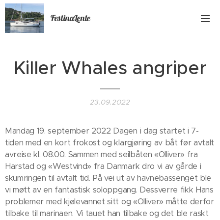
FestinaLente
Killer Whales angriper
23.09.2022
Mandag 19. september 2022 Dagen i dag startet i 7-
tiden med en kort frokost og klargjøring av båt før avtalt
avreise kl. 08.00. Sammen med seilbåten «Olliver» fra
Harstad og «Westvind» fra Danmark dro vi av gårde i
skumringen til avtalt tid. På vei ut av havnebassenget ble
vi møtt av en fantastisk soloppgang. Dessverre fikk Hans
problemer med kjølevannet sitt og «Olliver» måtte derfor
tilbake til marinaen. Vi tauet han tilbake og det ble raskt