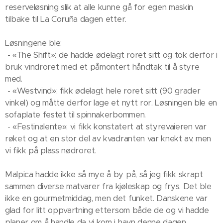
reserveløsning slik at alle kunne gå for egen maskin
tilbake til La Coruña dagen etter.
Løsningene ble:
- «The Shift»: de hadde ødelagt roret sitt og tok derfor i
bruk vindroret med et påmontert håndtak til å styre
med.
- «Westvind»: fikk ødelagt hele roret sitt (90 grader
vinkel) og måtte derfor lage et nytt ror. Løsningen ble en
sofaplate festet til spinnakerbommen.
- «Festinalente»: vi fikk konstatert at styrevaieren var
røket og at en stor del av kvadranten var knekt av, men
vi fikk på plass nødroret.
Malpica hadde ikke så mye å by på, så jeg fikk skrapt
sammen diverse matvarer fra kjøleskap og frys. Det ble
ikke en gourmetmiddag, men det funket. Danskene var
glad for litt oppvartning ettersom både de og vi hadde
planer om å handle da vi kom i havn denne dagen.