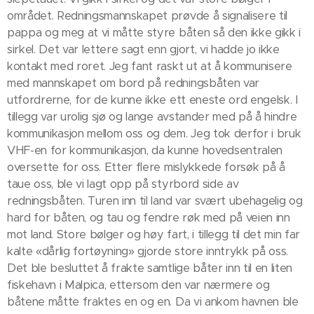
området. Redningsmannskapet prøvde å signalisere til
pappa og meg at vi måtte styre båten så den ikke gikk i
sirkel. Det var lettere sagt enn gjort, vi hadde jo ikke
kontakt med roret. Jeg fant raskt ut at å kommunisere
med mannskapet om bord på redningsbåten var
utfordrerne, for de kunne ikke ett eneste ord engelsk. I
tillegg var urolig sjø og lange avstander med på å hindre
kommunikasjon mellom oss og dem. Jeg tok derfor i bruk
VHF-en for kommunikasjon, da kunne hovedsentralen
oversette for oss. Etter flere mislykkede forsøk på å
taue oss, ble vi lagt opp på styrbord side av
redningsbåten. Turen inn til land var svært ubehagelig og
hard for båten, og tau og fendre røk med på veien inn
mot land. Store bølger og høy fart, i tillegg til det min far
kalte «dårlig fortøyning» gjorde store inntrykk på oss.
Det ble besluttet å frakte samtlige båter inn til en liten
fiskehavn i Malpica, ettersom den var nærmere og
båtene måtte fraktes en og en. Da vi ankom havnen ble