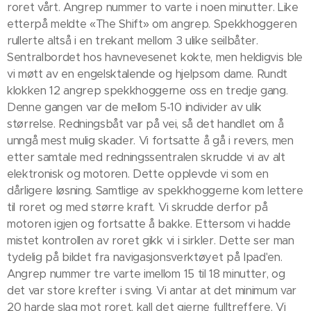
roret vårt. Angrep nummer to varte i noen minutter. Like
etterpå meldte «The Shift» om angrep. Spekkhoggeren
rullerte altså i en trekant mellom 3 ulike seilbåter.
Sentralbordet hos havnevesenet kokte, men heldigvis ble
vi møtt av en engelsktalende og hjelpsom dame. Rundt
klokken 12 angrep spekkhoggerne oss en tredje gang.
Denne gangen var de mellom 5-10 individer av ulik
størrelse. Redningsbåt var på vei, så det handlet om å
unngå mest mulig skader. Vi fortsatte å gå i revers, men
etter samtale med redningssentralen skrudde vi av alt
elektronisk og motoren. Dette opplevde vi som en
dårligere løsning. Samtlige av spekkhoggerne kom lettere
til roret og med større kraft. Vi skrudde derfor på
motoren igjen og fortsatte å bakke. Ettersom vi hadde
mistet kontrollen av roret gikk vi i sirkler. Dette ser man
tydelig på bildet fra navigasjonsverktøyet på Ipad'en.
Angrep nummer tre varte imellom 15 til 18 minutter, og
det var store krefter i sving. Vi antar at det minimum var
20 harde slag mot roret, kall det gjerne fulltreffere. Vi