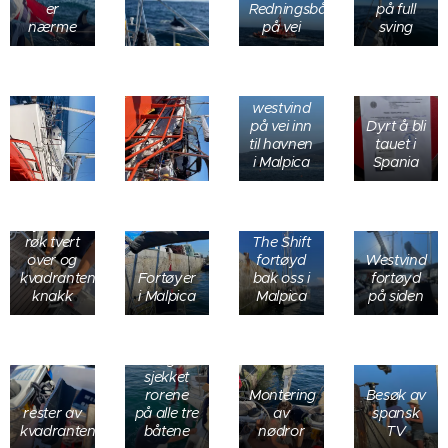
er
Redningsbåtene
på full
nærme
på vei
sving
westvind
på vei inn
Dyrt å bli
til havnen
tauet i
i Malpica
Spania
Styrevaier
røk tvert
The Shift
over og
fortøyd
Westvind
kvadranten
Fortøyer
bak oss i
fortøyd
knakk
i Malpica
Malpica
på siden
Dykker
var ned
og
sjekket
rorene
Montering
Besøk av
rester av
på alle tre
av
spansk
kvadranten
båtene
nødror
TV