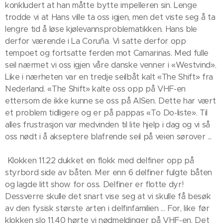
konkludert at han måtte bytte impelleren sin. Lenge
trodde vi at Hans ville ta oss igjen, men det viste seg å ta
lengre tid å løse kjølevannsproblematikken. Hans ble
derfor værende i La Coruña. Vi satte derfor opp
tempoet og fortsatte ferden mot Camarinas. Med fulle
seil nærmet vi oss igjen våre danske venner i «Westvind».
Like i nærheten var en tredje seilbåt kalt «The Shift» fra
Nederland. «The Shift» kalte oss opp på VHF-en
ettersom de ikke kunne se oss på AISen. Dette har vært
et problem tidligere og er på pappas «To Do-liste». Til
alles frustrasjon var medvinden til lite hjelp i dag og vi så
oss nødt i å akseptere blafrende seil på veien sørover ...
Klokken 11.22 dukket en flokk med delfiner opp på
styrbord side av båten. Mer enn 6 delfiner fulgte båten
og lagde litt show for oss. Delfiner er flotte dyr!
Dessverre skulle det snart vise seg at vi skulle få besøk
av den fysisk største arten i delfinfamilien ... For, like før
klokken slo 11.40 hørte vi nødmeldinger på VHF-en. Det