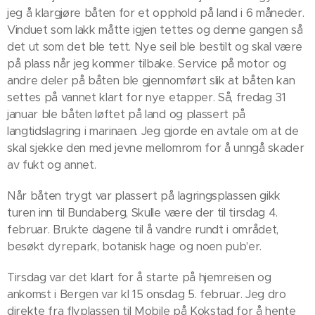
jeg å klargjøre båten for et opphold på land i 6 måneder.
Vinduet som lakk måtte igjen tettes og denne gangen så
det ut som det ble tett. Nye seil ble bestilt og skal være
på plass når jeg kommer tilbake. Service på motor og
andre deler på båten ble gjennomført slik at båten kan
settes på vannet klart for nye etapper. Så, fredag 31
januar ble båten løftet på land og plassert på
langtidslagring i marinaen. Jeg gjorde en avtale om at de
skal sjekke den med jevne mellomrom for å unngå skader
av fukt og annet.
Når båten trygt var plassert på lagringsplassen gikk
turen inn til Bundaberg, Skulle være der til tirsdag 4.
februar. Brukte dagene til å vandre rundt i området,
besøkt dyrepark, botanisk hage og noen pub'er.
Tirsdag var det klart for å starte på hjemreisen og
ankomst i Bergen var kl 15 onsdag 5. februar. Jeg dro
direkte fra flyplassen til Mobile på Kokstad for å hente