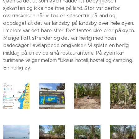
sjøen så det ut som øyen hadde litt bebyggelse i
sjøkanten og ikke noe inne på land. Stor var derfor
overraskelsen når vi tok en spasertur på land og
oppdaget at det var landsby på landsby over hele øyen.
I mellom var det bare stier. Det fantes ikke biler på øyen.
Mange flott strender og det var herlig med noen
badedager i avslappede omgivelser. Vi spiste en herlig
middag på en av de små restaurantene. På øyen kan
turistene velger mellom "luksus"hotell, hostel og camping.
En herlig øy.