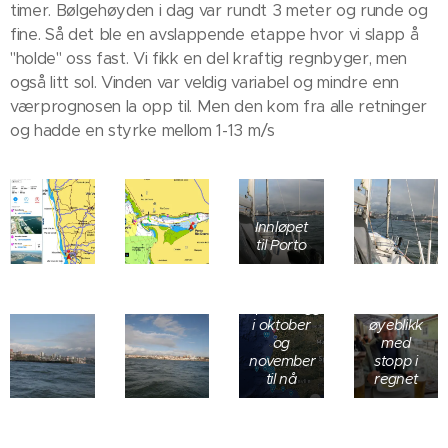
timer. Bølgehøyden i dag var rundt 3 meter og runde og
fine. Så det ble en avslappende etappe hvor vi slapp å
"holde" oss fast. Vi fikk en del kraftig regnbyger, men
også litt sol. Vinden var veldig variabel og mindre enn
værprognosen la opp til. Men den kom fra alle retninger
og hadde en styrke mellom 1-13 m/s
Kart over
hvor
Innløpet
seilbåter
til Porto
har blitt
angrepet
Lunsj i
av
Porto, et
spekkhoggere
lite
i oktober
øyeblikk
og
med
november
stopp i
til nå
regnet