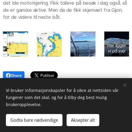
det ble motorkjøring. Fikk tollere på besøk i dag også, så
de er ganske aktive. Men da de fikk skjemaet fra Gijon,
for de videre til neste båt.
Her ligger
vi på svai
Share
Vi bruker informasjonskapsler for å sikre at nettsiden vår
fungerer som det skal, og for å tilby deg best mulig
brukeropplevelse.
Godta bare nødvendige
Aksepter alt
Informasjonskapsler