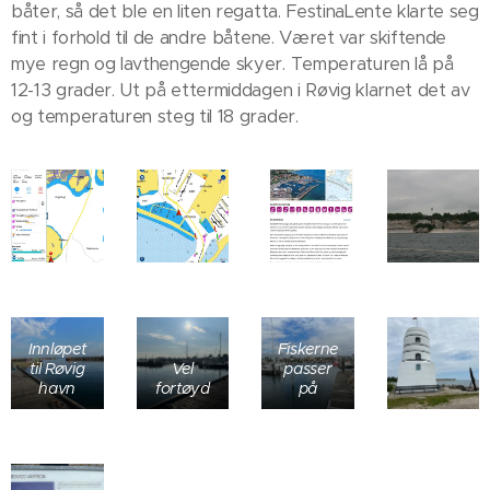
båter, så det ble en liten regatta. FestinaLente klarte seg
fint i forhold til de andre båtene. Været var skiftende
mye regn og lavthengende skyer. Temperaturen lå på
12-13 grader. Ut på ettermiddagen i Røvig klarnet det av
og temperaturen steg til 18 grader.
Innløpet
Fiskerne
til Røvig
Vel
passer
havn
fortøyd
på