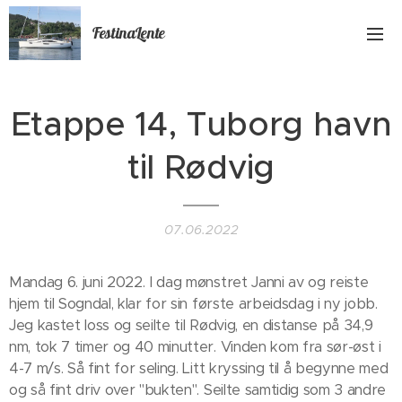
FestinaLente
Etappe 14, Tuborg havn
til Rødvig
07.06.2022
Mandag 6. juni 2022. I dag mønstret Janni av og reiste
hjem til Sogndal, klar for sin første arbeidsdag i ny jobb.
Jeg kastet loss og seilte til Rødvig, en distanse på 34,9
nm, tok 7 timer og 40 minutter. Vinden kom fra sør-øst i
4-7 m/s. Så fint for seling. Litt kryssing til å begynne med
og så fint driv over "bukten". Seilte samtidig som 3 andre